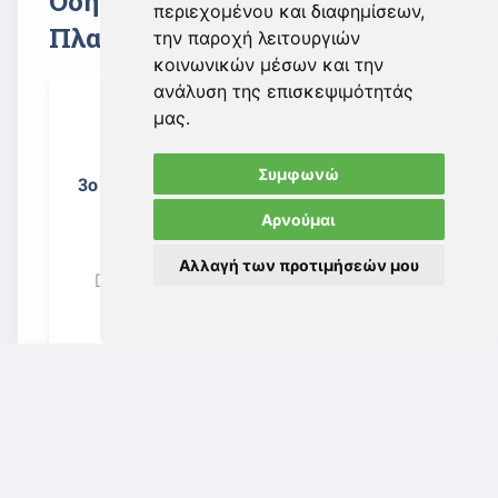
Οδηγίες για Εγγραφή στην
περιεχομένου και διαφημίσεων,
Πλατφόρμα "ΕΡΜΗ"
την παροχή λειτουργιών
κοινωνικών μέσων και την
ανάλυση της επισκεψιμότητάς
μας.
Συμφωνώ
3o Βήμα: Εγγραφή Φυσικού
Προσώπου
Αρνούμαι
(Εργοδοτούμενοι)
Αλλαγή των προτιμήσεών μου
Date added: 11-09-2024
download
tv