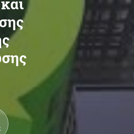
 και
σης
ής
ωσης
S