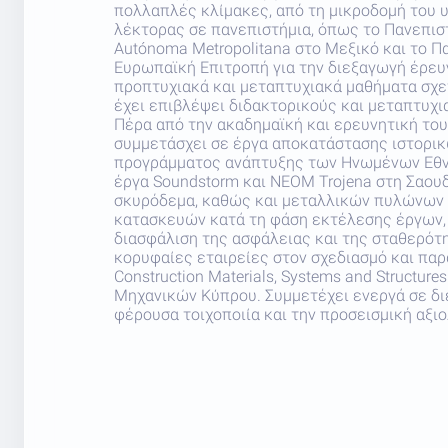
πολλαπλές κλίμακες, από τη μικροδομή του 
λέκτορας σε πανεπιστήμια, όπως το Πανεπιστ
Autónoma Metropolitana στο Μεξικό και το Π
Ευρωπαϊκή Επιτροπή για την διεξαγωγή έρευν
προπτυχιακά και μεταπτυχιακά μαθήματα σχετ
έχει επιβλέψει διδακτορικούς και μεταπτυχια
Πέρα από την ακαδημαϊκή και ερευνητική του
συμμετάσχει σε έργα αποκατάστασης ιστορικ
προγράμματος ανάπτυξης των Ηνωμένων Εθνώ
έργα Soundstorm και NEOM Trojena στη Σαουδ
σκυρόδεμα, καθώς και μεταλλικών πυλώνων κ
κατασκευών κατά τη φάση εκτέλεσης έργων,
διασφάλιση της ασφάλειας και της σταθερότη
κορυφαίες εταιρείες στον σχεδιασμό και παρα
Construction Materials, Systems and Structu
Μηχανικών Κύπρου. Συμμετέχει ενεργά σε δι
φέρουσα τοιχοποιία και την προσεισμική αξ