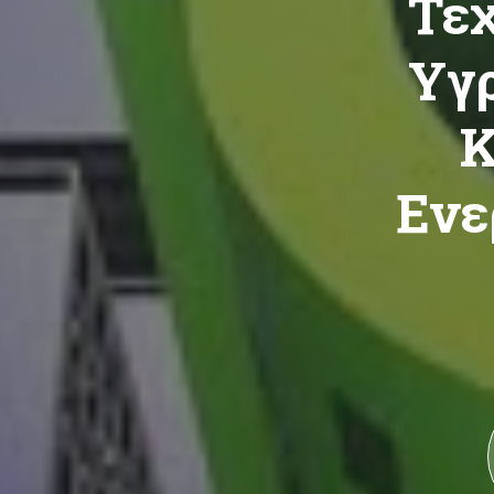
Τεχ
Υγ
Κ
Ενε