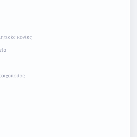
ιητικές κονίες
εία
τοιχοποιίας