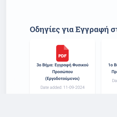
Οδηγίες για Εγγραφή 
3o Βήμα: Εγγραφή Φυσικού
1o Β
Προσώπου
Πρ
(Εργοδοτούμενοι)
Da
Date added: 11-09-2024
download
tv