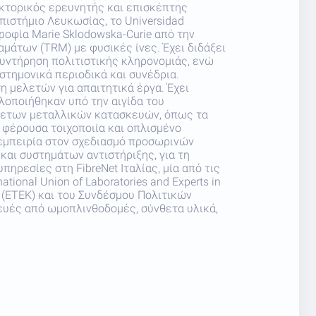
ακτορικός ερευνητής και επισκέπτης
πιστήμιο Λευκωσίας, το Universidad
ροφία Marie Sklodowska-Curie από την
μάτων (TRM) με φυσικές ίνες. Έχει διδάξει
συντήρηση πολιτιστικής κληρονομιάς, ενώ
στημονικά περιοδικά και συνέδρια.
η μελετών για απαιτητικά έργα. Έχει
λοποιήθηκαν υπό την αιγίδα του
θετων μεταλλικών κατασκευών, όπως τα
 φέρουσα τοιχοποιία και οπλισμένο
εμπειρία στον σχεδιασμό προσωρινών
αι συστημάτων αντιστήριξης, για τη
ρεσίες στη FibreNet Ιταλίας, μία από τις
ional Union of Laboratories and Experts in
υ (ΕΤΕΚ) και του Συνδέσμου Πολιτικών
ευές από ωμοπλινθοδομές, σύνθετα υλικά,