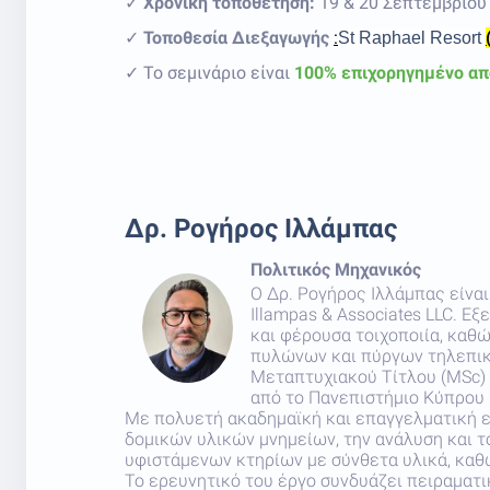
✓
Χρονική τοποθέτηση:
19 & 20 Σεπτεμβρίου
✓
Τοποθεσία Διεξαγωγής
:
St Raphael Resort
✓ Το σεμινάριο είναι
100% επιχορηγημένο απ
Δρ. Ρογήρος Ιλλάμπας
Πολιτικός Μηχανικός
Ο Δρ. Ρογήρος Ιλλάμπας είνα
Illampas & Associates LLC. Ε
και φέρουσα τοιχοποιία, καθ
πυλώνων και πύργων τηλεπικο
Μεταπτυχιακού Τίτλου (MSc) 
από το Πανεπιστήμιο Κύπρου 
Με πολυετή ακαδημαϊκή και επαγγελματική ε
δομικών υλικών μνημείων, την ανάλυση και τ
υφιστάμενων κτηρίων με σύνθετα υλικά, κα
Το ερευνητικό του έργο συνδυάζει πειραματ