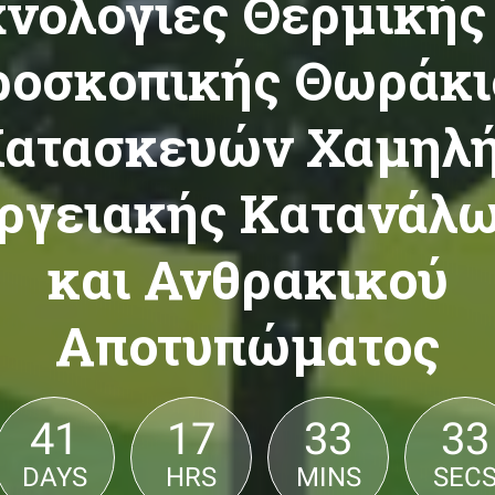
νολογίες Θερμικής
ροσκοπικής Θωράκι
ατασκευών Χαμηλ
ργειακής Κατανάλ
και Ανθρακικού
Αποτυπώματος
41
17
33
30
DAYS
HRS
MINS
SEC