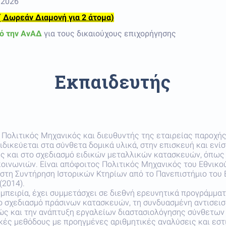
 2026
( Δωρεάν Διαμονή για 2 άτομα)
ό την ΑνΑΔ
για τους δικαιούχους επιχορήγησης
Εκπαιδευτής
ι Πολιτικός Μηχανικός και διευθυντής της εταιρείας παρο
ξειδικεύεται στα σύνθετα δομικά υλικά, στην επισκευή και 
ώς και στο σχεδιασμό ειδικών μεταλλικών κατασκευών, όπω
ινωνιών. Είναι απόφοιτος Πολιτικός Μηχανικός του Εθνικο
στη Συντήρηση Ιστορικών Κτηρίων από το Πανεπιστήμιο του 
(2014).
μπειρία, έχει συμμετάσχει σε διεθνή ερευνητικά προγράμμα
ο σχεδιασμό πράσινων κατασκευών, τη συνδυασμένη αντισεισ
θώς και την ανάπτυξη εργαλείων διαστασιολόγησης σύνθετω
ικές μεθόδους με προηγμένες αριθμητικές αναλύσεις και εσ