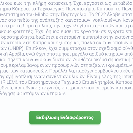
υλικού έως την πλήρη κατασκευή. Έχει εργαστεί ως μεταδιδ
ήμιο Κύπρου, το Τεχνολογικό Πανεπιστήμιο Κύπρου, το Πανε
ανεπιστήμιο του Minho στην Πορτογαλία. Το 2022 έλαβε υποτ
ας στο πεδίο της ανάπτυξης καινοτόμων Ινοπλισμένων Κονια
ικά με τα δομικά υλικά, την τεχνολογία κατασκευών και τη 
κούς φοιτητές. Έχει δημοσιεύσει το έργο του σε έγκριτα επι
 δραστηριότητα, διαθέτει εκτεταμένη εμπειρία στην εκπόνησ
ών κτηρίων σε Κύπρο και εξωτερικό, πολλά εκ των οποίων υ
ν (UNDP). Επιπλέον, έχει συμμετάσχει στον σχεδιασμό σύν
ική Αραβία, ενώ έχει αποτιμήσει μεγάλο αριθμό κτηρίων από
αι τηλεπικοινωνιακών δικτύων. Διαθέτει ακόμα σημαντική 
 συμπεριλαμβανομένων προσωρινών στηρίξεων, ικριωμάτων κ
τας των κατασκευών. Παράλληλα, παρέχει συμβουλευτικές υπη
γωγή ινοπλισμένων σύνθετων υλικών. Είναι μέλος της Internat
res (RILEM), του Επιστημονικού Τεχνικού Επιμελητηρίου Κύπρο
εθνείς και εθνικές τεχνικές επιτροπές που αφορούν κατασκ
ιολόγηση υφιστάμενων κτηρίων.
Εκδήλωση Ενδιαφέροντος