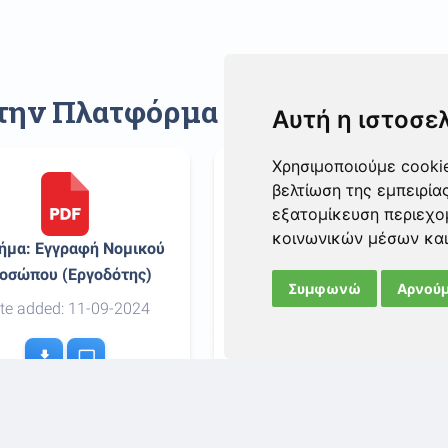
στην Πλατφόρμα "ΕΡΜΗ"
Αυτή η ιστοσε
Χρησιμοποιούμε cookie
βελτίωση της εμπειρία
εξατομίκευση περιεχο
κοινωνικών μέσων και
ήμα: Εγγραφή Νομικού
2o Βήμα: Δημιουργία
οσώπου (Εργοδότης)
Κωδικού Εξουσιοδότησης
Συμφωνώ
Αρνούμ
(Εργοδότης)
te added: 11-09-2024
Date added: 11-09-2024
download
tv
download
tv