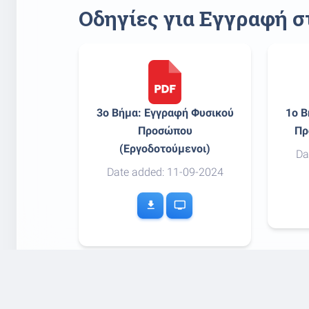
Οδηγίες για Εγγραφή 
3o Βήμα: Εγγραφή Φυσικού
1o Β
Προσώπου
Πρ
(Εργοδοτούμενοι)
Da
Date added: 11-09-2024
download
tv
SEO