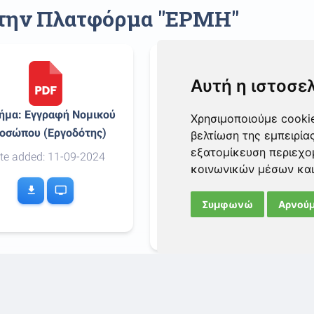
στην Πλατφόρμα "ΕΡΜΗ"
Αυτή η ιστοσε
ήμα: Εγγραφή Νομικού
2o Βήμα: Δημιουργία
Χρησιμοποιούμε cookie
οσώπου (Εργοδότης)
Κωδικού Εξουσιοδότησης
βελτίωση της εμπειρία
(Εργοδότης)
εξατομίκευση περιεχο
te added: 11-09-2024
κοινωνικών μέσων και
Date added: 11-09-2024
download
tv
Συμφωνώ
Αρνούμ
download
tv