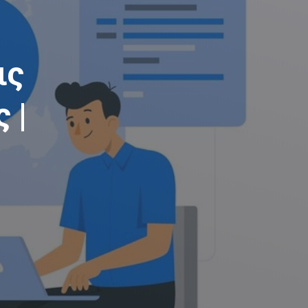
ις
 |