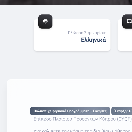
language
laptop_chromebook
Γλώσσα Σεμιναρίου:
Ελληνικά
Πολυεπιχειρησιακά Προγράμματα - Σύνηθες
Έναρξη: 1
Επίπεδο Πλαισίου Προσόντων Κύπρου (CYQF) 
Ανακαλύψτε τον κόσμο της διά βίου μάθησης 