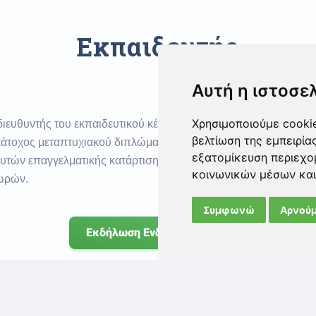
Εκπαιδευτής
Αυτή η ιστοσε
Χρησιμοποιούμε cookie
διευθυντής του εκπαιδευτικού κέντρου Πεδίο Γνώσης. Είναι απ
βελτίωση της εμπειρία
άτοχος μεταπτυχιακού διπλώματος εκπαιδευτικής ηγεσίας του
εξατομίκευση περιεχο
ευτών επαγγελματικής κατάρτισης της Αρχής Ανάπτυξης Ανθρώπι
κοινωνικών μέσων και
 ωρών.
Συμφωνώ
Αρνούμ
Εκδήλωση Ενδιαφέροντος