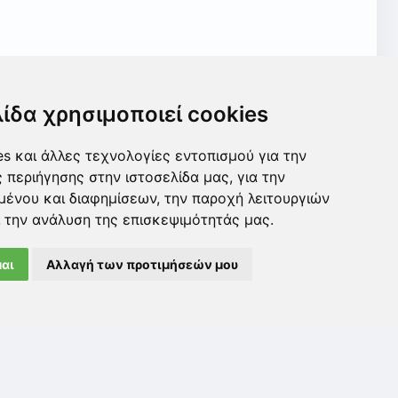
λίδα χρησιμοποιεί cookies
s και άλλες τεχνολογίες εντοπισμού για την
όφοιτος του τμήματος Φυσικής του
ς περιήγησης στην ιστοσελίδα μας, για την
 Ευρωπαϊκού πανεπιστημίου Κύπρου. Είναι,
μένου και διαφημίσεων, την παροχή λειτουργιών
νου Δυναμικού. Διαθέτει εκπαιδευτική
 την ανάλυση της επισκεψιμότητάς μας.
αι
Αλλαγή των προτιμήσεών μου