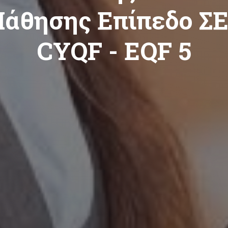
άθησης Επίπεδο Σ
CYQF - EQF 5