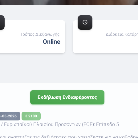
schedule
Τρόπος Διεξαγωγής:
Διάρκεια Κατάρτ
Online
Εκδήλωση Ενδιαφέροντος
8-05-2026
€ 2100
/ Ευρωπαϊκού Πλαισίου Προσόντων (EQF): Επίπεδο 5
και αναπτύξτε τις δεξιότητες που χρειάζεστε για να καθοδη